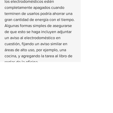
los electrodomésticos estén 
completamente apagados cuando 
terminen de usarlos podría ahorrar una 
gran cantidad de energía con el tiempo. 
Algunas formas simples de asegurarse 
de que esto se haga incluyen adjuntar 
un aviso al electrodoméstico en 
cuestión, fijando un aviso similar en 
áreas de alto uso, por ejemplo, una 
cocina, y agregando la tarea al libro de 
reglas de la oficina.
Pequeños pasos que se toman todos los 
días pueden significar grandes 
resultados, y este es el objetivo de 
estas sugerencias. Al construir 
propiedades que puedan funcionar de 
la manera más eficiente y limpia 
posible, su impacto en el medio 